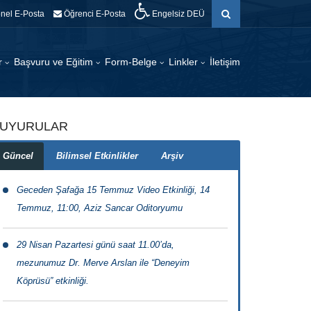
nel E-Posta
Öğrenci E-Posta
Engelsiz DEÜ
er
Başvuru ve Eğitim
Form-Belge
Linkler
İletişim
UYURULAR
Güncel
Bilimsel Etkinlikler
Arşiv
Geceden Şafağa 15 Temmuz Video Etkinliği, 14
Temmuz, 11:00, Aziz Sancar Oditoryumu
29 Nisan Pazartesi günü saat 11.00’da,
mezunumuz Dr. Merve Arslan ile “Deneyim
Köprüsü” etkinliği.