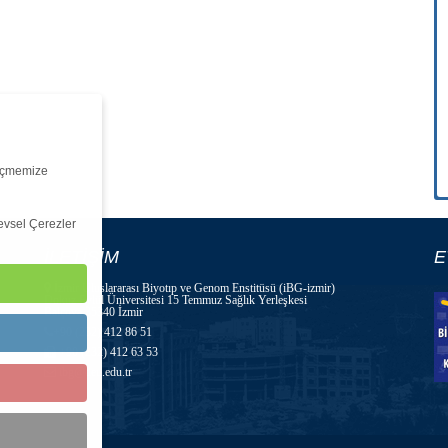
ölçmemize
levsel Çerezler
İLETİŞİM
E
İzmir Uluslararası Biyotıp ve Genom Enstitüsü (iBG-izmir)
Dokuz Eylül Üniversitesi 15 Temmuz Sağlık Yerleşkesi
Balçova 35340 İzmir
+90 (232) 412 86 51
+90 (232) 412 63 53
ibg@deu.edu.tr