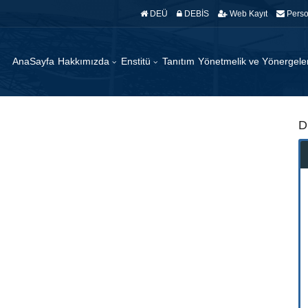
DEÜ
DEBİS
Web Kayıt
Perso
AnaSayfa
Hakkımızda
Enstitü
Tanıtım
Yönetmelik ve Yönergel
D