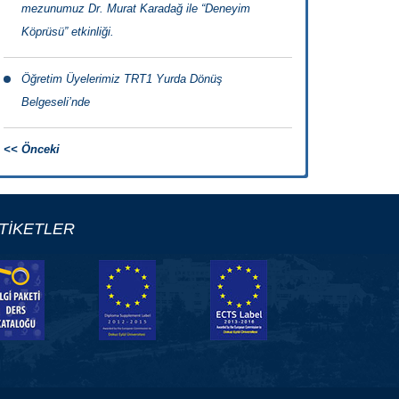
mezunumuz Dr. Murat Karadağ ile “Deneyim
Köprüsü” etkinliği.
Öğretim Üyelerimiz TRT1 Yurda Dönüş
Belgeseli’nde
<< Önceki
TİKETLER