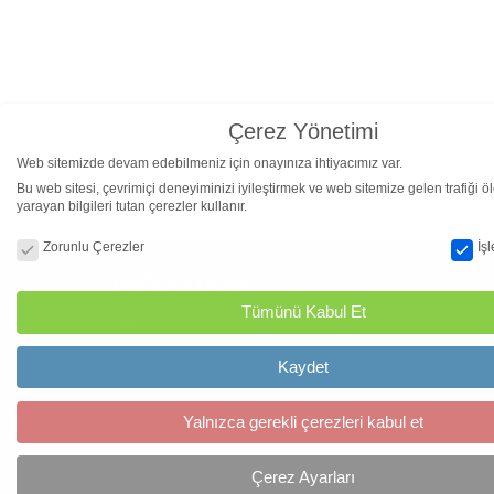
Çerez Yönetimi
Web sitemizde devam edebilmeniz için onayınıza ihtiyacımız var.
Bu web sitesi, çevrimiçi deneyiminizi iyileştirmek ve web sitemize gelen trafiği 
yarayan bilgileri tutan çerezler kullanır.
Çerez Yönetimi
Zorunlu Çerezler
İş
BAĞLANTILAR
Tümünü Kabul Et
OGEB
Kaydet
Yalnızca gerekli çerezleri kabul et
Çerez Ayarları