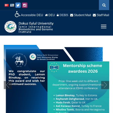
İçeriğe
Navigasyona
atla
atla
Accessible DEU
DEU
Student Mail
Staff Mail
DEBIS
Menüy
Geç