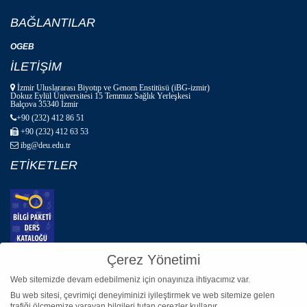
BAĞLANTILAR
OGEB
İLETİŞİM
İzmir Uluslararası Biyotıp ve Genom Enstitüsü (iBG-izmir)
Dokuz Eylül Üniversitesi 15 Temmuz Sağlık Yerleşkesi
Balçova 35340 İzmir
+90 (232) 412 86 51
+90 (232) 412 63 53
ibg@deu.edu.tr
ETİKETLER
Çerez Yönetimi
Web sitemizde devam edebilmeniz için onayınıza ihtiyacımız var.
Bu web sitesi, çevrimiçi deneyiminizi iyileştirmek ve web sitemize gelen
trafiği ölçmemize yarayan bilgileri tutan çerezler kullanır.