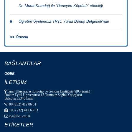
Dr. Murat Karadağ ile “Deneyim Köprüsü” etkinliği.
Öğretim Üyelerimiz TRT1 Yurda Dönüş Belgeseli’nde
<< Önceki
BAĞLANTILAR
OGEB
İLETİŞİM
İzmir Uluslararası Biyotıp ve Genom Enstitüsü (iBG-izmir)
Dokuz Eylül Üniversitesi 15 Temmuz Sağlık Yerleşkesi
Balçova 35340 İzmir
+90 (232) 412 86 51
+90 (232) 412 63 53
ibg@deu.edu.tr
ETİKETLER