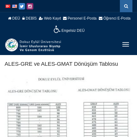
İçeriğe
Navigasyona
atla
atla
DEÜ
DEBİS
Web Kayıt
Personel E-Posta
Öğrenci E-Posta
Engelsiz DEÜ
Menüy
Geç
ALES-GRE ve ALES-GMAT Dönüşüm Tablosu