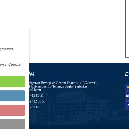
ölçmemize
levsel Çerezler
İLETİŞİM
E
İzmir Uluslararası Biyotıp ve Genom Enstitüsü (iBG-izmir)
Dokuz Eylül Üniversitesi 15 Temmuz Sağlık Yerleşkesi
Balçova 35340 İzmir
+90 (232) 412 86 51
+90 (232) 412 63 53
ibg@deu.edu.tr