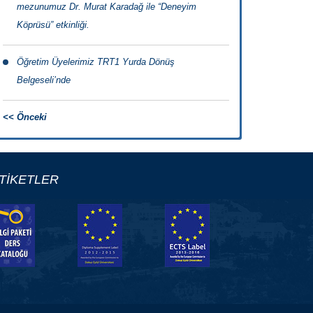
mezunumuz Dr. Murat Karadağ ile “Deneyim
Köprüsü” etkinliği.
Öğretim Üyelerimiz TRT1 Yurda Dönüş
Belgeseli’nde
<< Önceki
TİKETLER