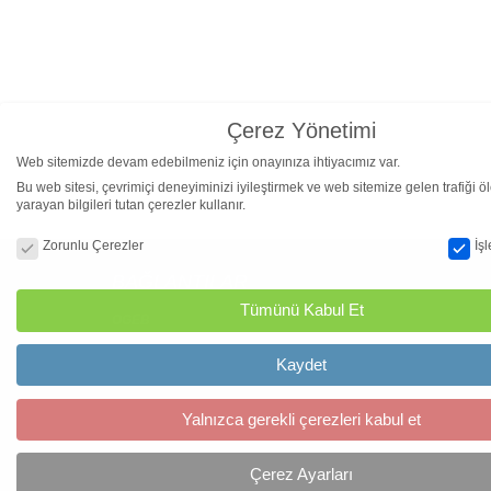
Çerez Yönetimi
Web sitemizde devam edebilmeniz için onayınıza ihtiyacımız var.
Bu web sitesi, çevrimiçi deneyiminizi iyileştirmek ve web sitemize gelen trafiği 
yarayan bilgileri tutan çerezler kullanır.
Çerez Yönetimi
Zorunlu Çerezler
İş
BAĞLANTILAR
Tümünü Kabul Et
OGEB
Kaydet
Yalnızca gerekli çerezleri kabul et
Çerez Ayarları