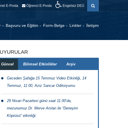
nel E-Posta
Öğrenci E-Posta
Engelsiz DEÜ
er
Başvuru ve Eğitim
Form-Belge
Linkler
İletişim
UYURULAR
Güncel
Bilimsel Etkinlikler
Arşiv
Geceden Şafağa 15 Temmuz Video Etkinliği, 14
Temmuz, 11:00, Aziz Sancar Oditoryumu
29 Nisan Pazartesi günü saat 11.00’da,
mezunumuz Dr. Merve Arslan ile “Deneyim
Köprüsü” etkinliği.