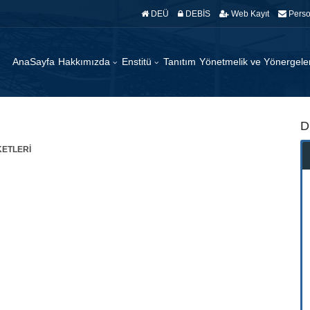
DEÜ
DEBİS
Web Kayıt
Perso
AnaSayfa
Hakkımızda
Enstitü
Tanıtım
Yönetmelik ve Yönergel
D
KETLERİ