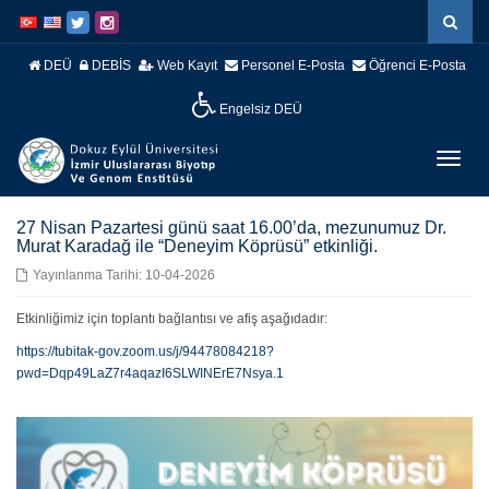
İçeriğe
Navigasyona
atla
atla
DEÜ
DEBİS
Web Kayıt
Personel E-Posta
Öğrenci E-Posta
Engelsiz DEÜ
Menüy
Geç
27 Nisan Pazartesi günü saat 16.00’da, mezunumuz Dr.
Murat Karadağ ile “Deneyim Köprüsü” etkinliği.
Yayınlanma Tarihi: 10-04-2026
Etkinliğimiz için toplantı bağlantısı ve afiş aşağıdadır:
https://tubitak-gov.zoom.us/j/94478084218?
pwd=Dqp49LaZ7r4aqazI6SLWINErE7Nsya.1