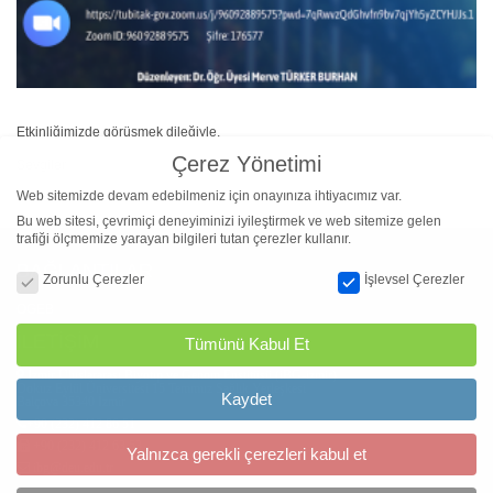
Etkinliğimizde görüşmek dileğiyle,
Çerez Yönetimi
Sevgiler
Web sitemizde devam edebilmeniz için onayınıza ihtiyacımız var.
Bu web sitesi, çevrimiçi deneyiminizi iyileştirmek ve web sitemize gelen
trafiği ölçmemize yarayan bilgileri tutan çerezler kullanır.
Çerez Yönetimi
BAĞLANTILAR
Zorunlu Çerezler
İşlevsel Çerezler
OGEB
İLETİŞİM
Tümünü Kabul Et
İzmir Uluslararası Biyotıp ve Genom Enstitüsü (iBG-izmir)
Dokuz Eylül Üniversitesi 15 Temmuz Sağlık Yerleşkesi
Kaydet
Balçova 35340 İzmir
+90 (232) 412 86 51
+90 (232) 412 63 53
Yalnızca gerekli çerezleri kabul et
ibg@deu.edu.tr